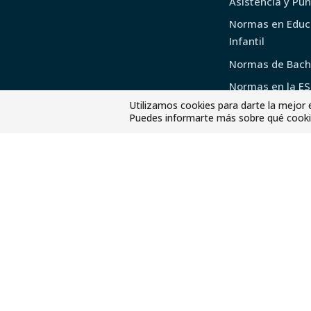
Asistencia y Pu
Normas en Educ
Infantil
Normas de Bachi
Normas en la E
Utilizamos cookies para darte la mejor 
Normas Educaci
Puedes informarte más sobre qué cookie
Primaria
J. Pastoral
Comunidad Cristi
J. Extraescolares
Escolanía
Catálogo de extra
Servicio social
Medio ambiente
Ciudadanía global