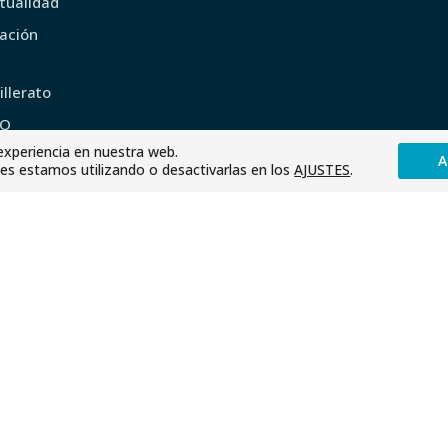
ntualidad
ación
llerato
SO
experiencia en nuestra web.
ón
s estamos utilizando o desactivarlas en los
AJUSTES
.
ana
escolares