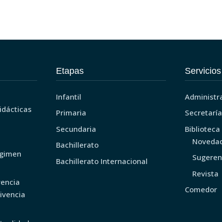
Etapas
Servicios
Infantil
Administr
idácticas
Primaria
Secretarí
Secundaria
Biblioteca
Noveda
Bachillerato
égimen
Sugeren
Bachillerato Internacional
Revista
vencia
Comedor
ivencia