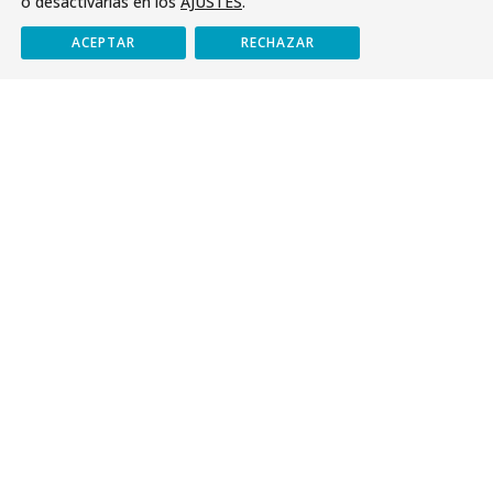
o desactivarlas en los
AJUSTES
.
PDC
ACEPTAR
RECHAZAR
J. Formación
Reglamento de Régimen Interno
RRI: Plan de Convivencia
Normas de Convivencia del Colegio
Asistencia y Puntualidad
Normas en Educación Infantil
Normas de Bachillerato
Normas en la ESO
Normas Educación Primaria
J. Pastoral
Comunidad Cristiana
J. Extraescolares
Escolanía
Catálogo de extraescolares