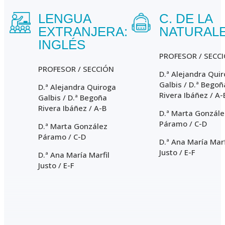
LENGUA
C. DE LA
EXTRANJERA:
NATURAL
INGLÉS
PROFESOR / SECC
PROFESOR / SECCIÓN
D.ª Alejandra Qui
Galbis / D.ª Begoñ
D.ª Alejandra Quiroga
Rivera Ibáñez / A-
Galbis / D.ª Begoña
Rivera Ibáñez / A-B
D.ª Marta Gonzále
Páramo / C-D
D.ª Marta González
Páramo / C-D
D.ª Ana María Marf
Justo / E-F
D.ª Ana María Marfil
Justo / E-F