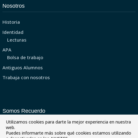
Nosotros
Historia
Identidad
Lecturas
APA
Bolsa de trabajo
Antiguos Alumnos
Trabaja con nosotros
Somos Recuerdo
Utilizamos cookies para darte la mejor experiencia en nuestra
J. Estudios
web.
Puedes informarte más sobre qué cookies estamos utilizando
Programaciones Didácticas