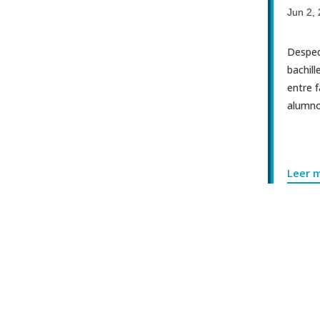
Jun 26, 2026
|
Destacadas
Jun 2, 2
Emergencia en Venezuela
Despedi
...
bachille
entre fa
alumnos.
Leer más
Leer m