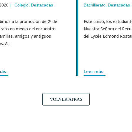
026
|
Colegio
,
Destacadas
Bachillerato
,
Destacadas
mos a la promoción de 2º de
Este curso, los estudiante
rato en medio del encuentro
Nuestra Señora del Recue
milias, amigos y antiguos
del Lycée Edmond Rostand 
 A...
ás
Leer más
VOLVER ATRÁS