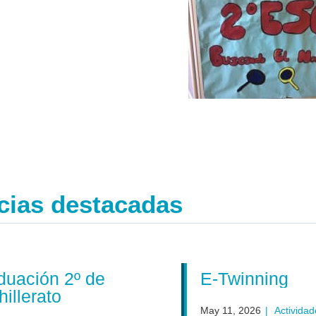
cias destacadas
uación 2º de
E-Twinning
llerato
May 11, 2026
|
Actividades