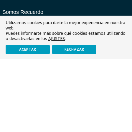
Somos Recuerdo
Utilizamos cookies para darte la mejor experiencia en nuestra
J. Estudios
web.
Puedes informarte más sobre qué cookies estamos utilizando
Programaciones Didácticas
o desactivarlas en los
AJUSTES
.
PDC
ACEPTAR
RECHAZAR
J. Formación
Reglamento de Régimen Interno
RRI: Plan de Convivencia
Normas de Convivencia del Colegio
Asistencia y Puntualidad
Normas en Educación Infantil
Normas de Bachillerato
Normas en la ESO
Normas Educación Primaria