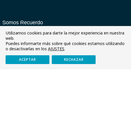
Somos Recuerdo
Utilizamos cookies para darte la mejor experiencia en nuestra
J. Estudios
web.
Puedes informarte más sobre qué cookies estamos utilizando
Programaciones Didácticas
o desactivarlas en los
AJUSTES
.
PDC
ACEPTAR
RECHAZAR
J. Formación
Reglamento de Régimen Interno
RRI: Plan de Convivencia
Normas de Convivencia del Colegio
Asistencia y Puntualidad
Normas en Educación Infantil
Normas de Bachillerato
Normas en la ESO